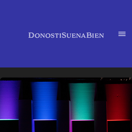
DonostiSuenaBien