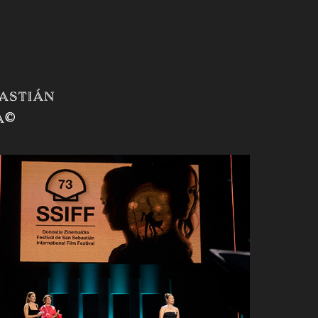
bastián
ba©