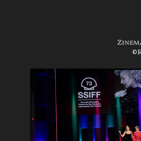
Zinema
©R