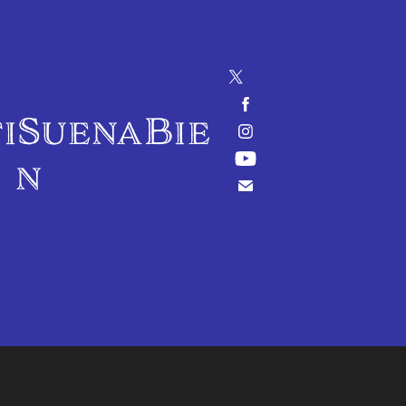
iSuenaBie
n