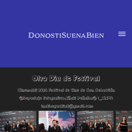
DonostiSuenaBien
Otro Dia de Festival
Zinemaldi 2024 Festival de Cine de San Sebastián
©Reportaje Fotografico.Iñaki Peñalba©
(_ZIN)
inakiargazkiak@gmail.com