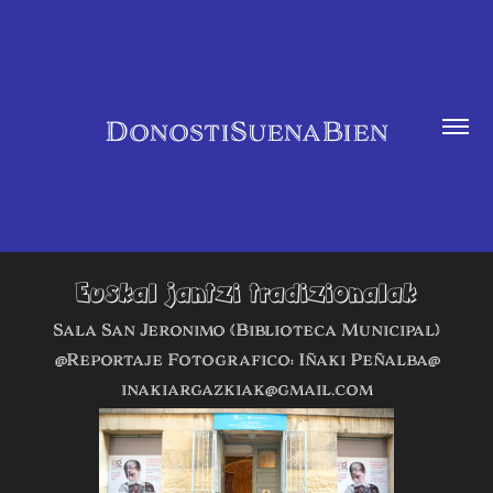
DonostiSuenaBien
Euskal jantzi tradizionalak
Sala San Jeronimo (Biblioteca Municipal)
@Reportaje Fotografico: Iñaki Peñalba@
inakiargazkiak@gmail.com