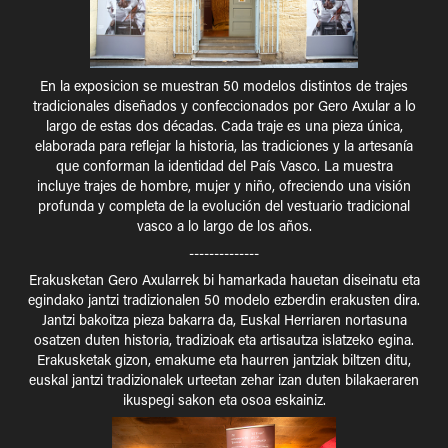
En la exposicion se muestran 50 modelos distintos de trajes
tradicionales diseñados y confeccionados por Gero Axular a lo
largo de estas dos décadas. Cada traje es una pieza única,
elaborada para reflejar la historia, las tradiciones y la artesanía
que conforman la identidad del País Vasco. La muestra
incluye trajes de hombre, mujer y niño, ofreciendo una visión
profunda y completa de la evolución del vestuario tradicional
vasco a lo largo de los años.
--------------
Erakusketan Gero Axularrek bi hamarkada hauetan diseinatu eta
egindako jantzi tradizionalen 50 modelo ezberdin erakusten dira.
Jantzi bakoitza pieza bakarra da, Euskal Herriaren nortasuna
osatzen duten historia, tradizioak eta artisautza islatzeko egina.
Erakusketak gizon, emakume eta haurren jantziak biltzen ditu,
euskal jantzi tradizionalek urteetan zehar izan duten bilakaeraren
ikuspegi sakon eta osoa eskainiz.