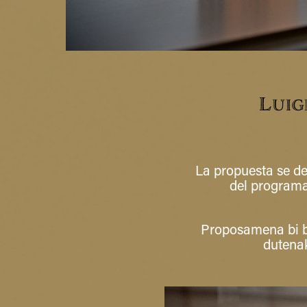
Luig
La propuesta se de
del programa
Proposamena bi b
dutenak