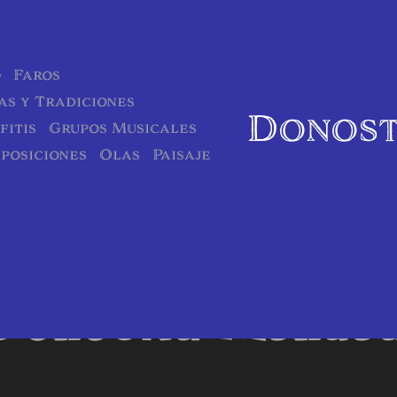
o
Faros
as y Tradiciones
Donost
fitis
Grupos Musicales
posiciones
Olas
Paisaje
Solar " K "
Donostia Mundu