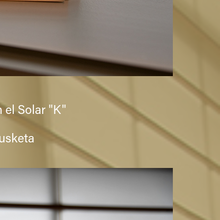
 el Solar "K"
kusketa