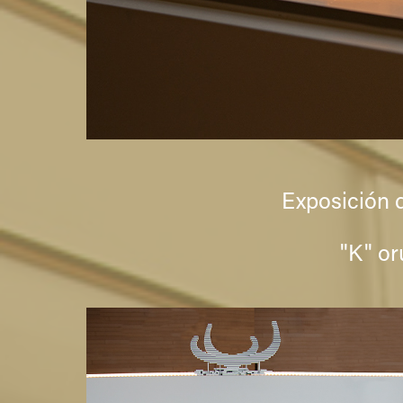
Exposición d
"K" or