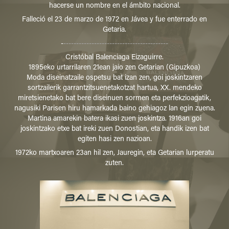
hacerse un nombre en el ámbito nacional.
Falleció el 23 de marzo de 1972 en Jávea y fue enterrado en
Getaria.
-
-----------------------------------------
Cristóbal Balenciaga Eizaguirre.
1895eko urtarrilaren 21ean jaio zen Getarian (Gipuzkoa)
Moda diseinatzaile ospetsu bat izan zen, goi joskintzaren
sortzailerik garrantzitsuenetakotzat hartua, XX. mendeko
miretsienetako bat bere diseinuen sormen eta perfekzioagatik,
nagusiki Parisen hiru hamarkada baino gehiagoz lan egin zuena.
Martina amarekin batera ikasi zuen joskintza. 1916an goi
joskintzako etxe bat ireki zuen Donostian, eta handik izen bat
egiten hasi zen nazioan.
1972ko martxoaren 23an hil zen, Jauregin, eta Getarian lurperatu
zuten.