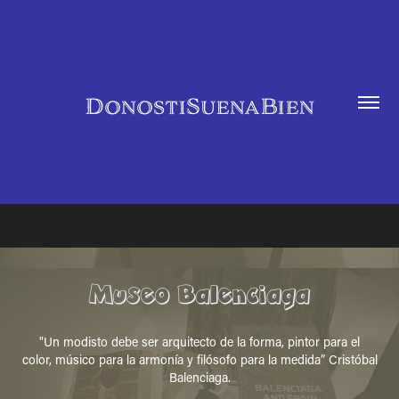
DonostiSuenaBien
Museo Balenciaga
Donostia Munduan
Museo Balenciaga
"Un modisto debe ser arquitecto de la forma, pintor para el
color, músico para la armonía y filósofo para la medida” Cristóbal
Balenciaga.