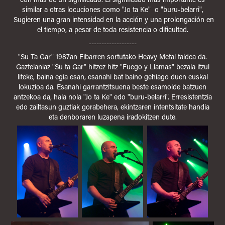
similar a otras locuciones como "Jo ta Ke" o "buru-belarri",
Sugieren una gran intensidad en la acción y una prolongación en
el tiempo, a pesar de toda resistencia o dificultad.​​​​​​​
-------------------
"Su Ta Gar" 1987an Eibarren sortutako Heavy Metal taldea da.
Gaztelaniaz "Su ta Gar" hitzez hitz "Fuego y Llamas" bezala itzul
liteke, baina egia esan, esanahi bat baino gehiago duen euskal
lokuzioa da. Esanahi garrantzitsuena beste esamolde batzuen
antzekoa da, hala nola "Jo ta Ke" edo "buru-belarri". Erresistentzia
edo zailtasun guztiak gorabehera, ekintzaren intentsitate handia
eta denboraren luzapena iradokitzen dute.