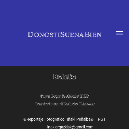
DonostiSuenaBien
Belako
Boga Boga Festibala 2023
Concierto en el Palacio Miramar
©Reportaje Fotografico: Iñaki Peñalba© _RGT
inakiargazkiak@gmail.com