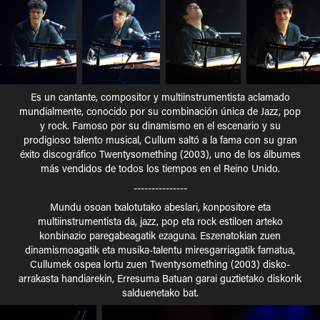
Es un cantante, compositor y multiinstrumentista aclamado
mundialmente, conocido por su combinación única de Jazz, pop
y rock. Famoso por su dinamismo en el escenario y su
prodigioso talento musical, Cullum saltó a la fama con su gran
éxito discográfico Twentysomething (2003), uno de los álbumes
más vendidos de todos los tiempos en el Reino Unido.
---------------
Mundu osoan txalotutako abeslari, konpositore eta
multiinstrumentista da, jazz, pop eta rock estiloen arteko
konbinazio paregabeagatik ezaguna. Eszenatokian zuen
dinamismoagatik eta musika-talentu miresgarriagatik famatua,
Cullumek ospea lortu zuen Twentysomething (2003) disko-
arrakasta handiarekin, Erresuma Batuan garai guztietako diskorik
salduenetako bat.