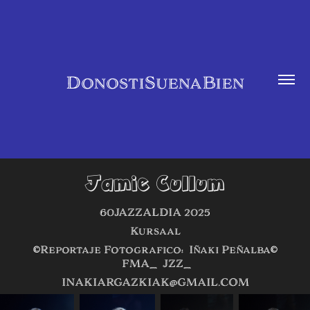
DonostiSuenaBien
Jamie Cullum
60JAZZALDIA 2025
Kursaal
©Reportaje Fotografico: Iñaki Peñalba©
FMA_ JZZ_
INAKIARGAZKIAK@GMAIL.COM​​​​​​​