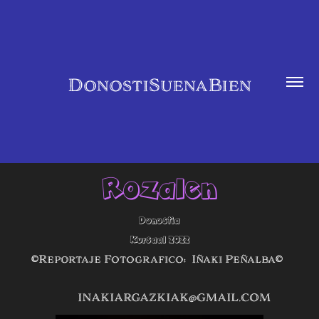
DonostiSuenaBien
Rozalen
Donostia
Kursaal 2022
©Reportaje Fotografico: Iñaki Peñalba©
INAKIARGAZKIAK@GMAIL.COM