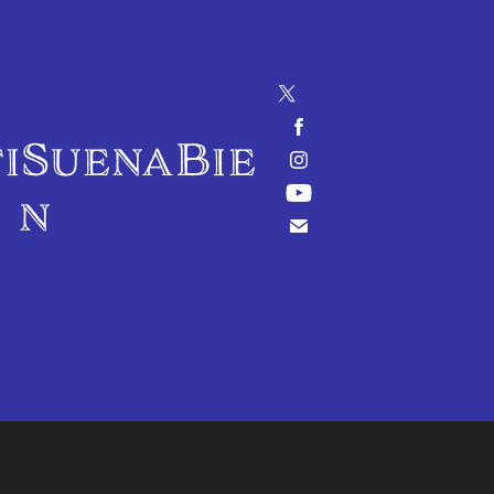
iSuenaBie
n