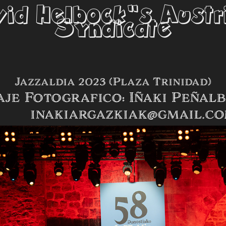
id Helbock"s Austri
Syndicate
Jazzaldia 2023 (Plaza Trinidad)
je Fotografico: Iñaki Peña
inakiargazkiak@gmail.co