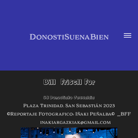
DonostiSuenaBien
Bill  Frisell For
58 Donostiako Jazzaldia
Plaza Trinidad. San Sebastián 2023
©Reportaje Fotografico: Iñaki Peñalba© _BFF
inakiargazkiak@gmail.com