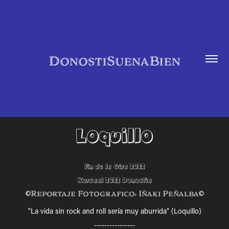
DonostiSuenaBien
Loquillo
Fin de la Gira 2022
Kursaal 2022 Donostia
©Reportaje Fotografico: Iñaki Peñalba©
"La vida sin rock and roll sería muy aburrida" (Loquillo)
----------------