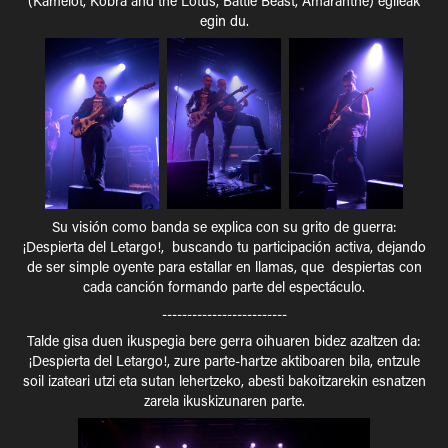
(Kamelot, Kobra and the Lotus, Battle Beast, Amaranthe) egileak
egin du.
Su visión como banda se explica con su grito de guerra:
¡Despierta del Letargo!, buscando tu participación activa, dejando
de ser simple oyente para estallar en llamas, que despiertas con
cada canción formando parte del espectáculo.
-------------------------
Talde gisa duen ikuspegia bere gerra oihuaren bidez azaltzen da:
¡Despierta del Letargo!, zure parte-hartze aktiboaren bila, entzule
soil izateari utzi eta sutan lehertzeko, abesti bakoitzarekin esnatzen
zarela ikuskizunaren parte.