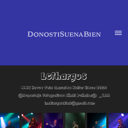
DonostiSuenaBien
Lethargus
XXI Havey Jaia
(Larratxo Kultur Etxea 2023)
@Reportaje Fotografico: Iñaki Peñalba@ _CAR
inakiargazkiak@gmail.com