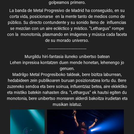
golpeamos primero.
La banda de Metal Progresivo de Madrid ha conseguido, en su
corta vida, posicionarse en la mente tanto de medios como de
público. Su directo contundente y su sonido lleno de influencias
se mezclan con un aire ecléctico y místico. "Lethargus" rompe
con la monotonía, plasmando en imágenes y música cada faceta
de su morado universo.
--------------------------
Murgildu hiri-fantasia iluneko unibertso batean
Lehen inpresioa kontatzen duen mende honetan, lehenengo jo
genuen.
Madrilgo Metal Progresiboko taldeak, bere bizitza laburrean,
hedabideen zein publikoaren buruan posizionatzea lortu du. Bere
zuzeneko sendoa eta bere soinua, influentziaz betea, aire eklektiko
eta mistiko batekin nahasten dira. "Lethargus" ek hautsi egiten du
monotonia, bere unibertso morearen alderdi bakoitza irudietan eta
musikan islatuz.