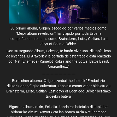
Su primer álbum, Origen, escogido por varios medios como
“Mejor álbum revelación”, ha viajado por toda España
acompañando a bandas como Brainstorm, Leize, Celtian, Last
days of Eden o Débler.
Con su segundo álbum, Eclectia, te harán vivir una distopía llena
de leyendas. El Artwork y la portada de este trabajo está realizado
por Nat Enemede (Kamelot, Kobra and the Lotus, Battle Beast,
Amaranthe…)
--------------------------
Bere lehen albuma, Origen, zenbait hedabidek "Errebelazio
diskorik onena" gisa aukeratua, Espainia osoan zehar bidaiatu du
Brainstorm, Leize, Celtian, Last days of Eden edo Débler bezalako
taldeekin batera.
Bigarren albumarekin, Eclectia, kondairaz betetako distopia bat
biziaraziko dizute. Artwork eta lan honen azala Nat Enemede