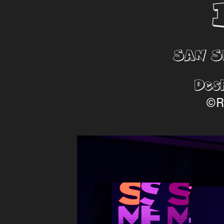
SAN S
Desf
©R