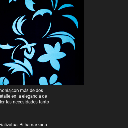
emonia,con más de dos
talle en la elegancia de
der las necesidades tanto
zializatua. Bi hamarkada