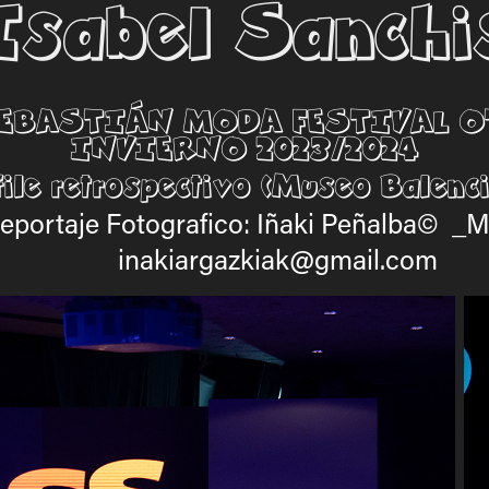
Isabel Sanchi
EBASTIÁN MODA FESTIVAL 
INVIERNO 2023/2024
ile retrospectivo (Museo Balenc
eportaje Fotografico: Iñaki Peñalba© _
inakiargazkiak@gmail.com