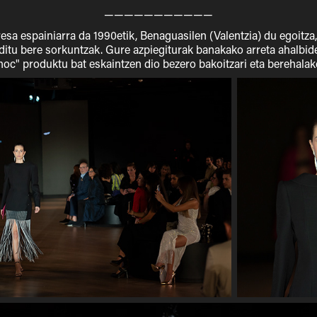
———————————
sa espainiarra da 1990etik, Benaguasilen (Valentzia) du egoitza, 
 ditu bere sorkuntzak. Gure azpiegiturak banakako arreta ahalbi
hoc" produktu bat eskaintzen dio bezero bakoitzari eta berehalako