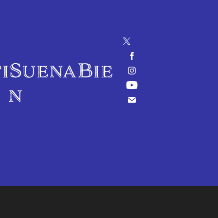
iSuenaBie
n