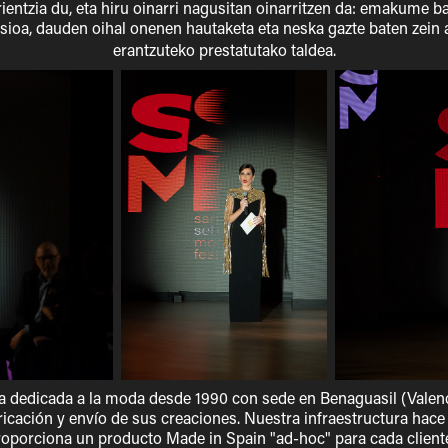
entzia du, eta hiru oinarri nagusitan oinarritzen da: emakume b
ioa, dauden oihal onenen hautaketa eta neska gazte baten zein 
erantzuteko prestatutako taldea.
 dedicada a la moda desde 1990 con sede en Benaguasil (Valenci
bricación y envío de sus creaciones. Nuestra infraestructura hace
proporciona un producto Made in Spain "ad-hoc"​ para cada client