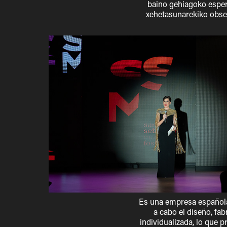
baino gehiagoko esperi
xehetasunarekiko obses
Es una empresa española
a cabo el diseño, fa
individualizada, lo que 