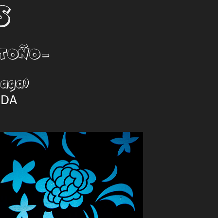
s
OTOÑO-
iaga)
MDA