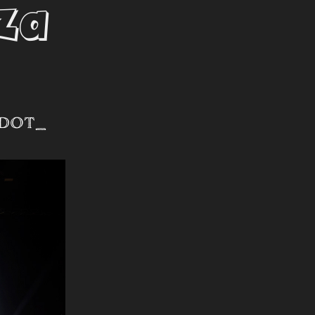
za
 DOT_