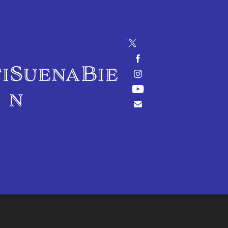
iSuenaBie
n