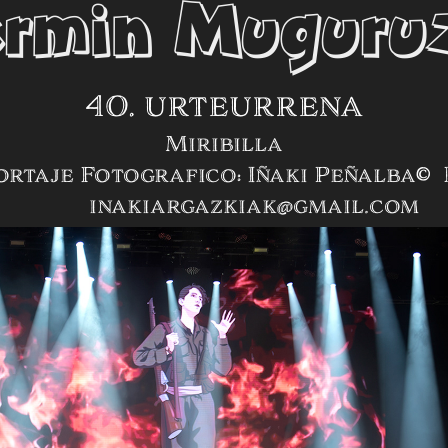
ermin Muguru
40. urteurrena
Miribilla
ortaje Fotografico: Iñaki Peñalba©
inakiargazkiak@gmail.com