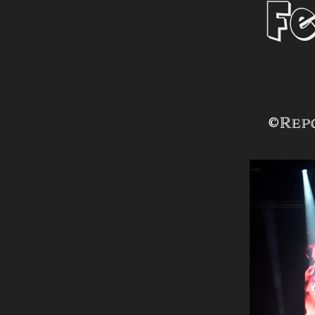
F
©Rep