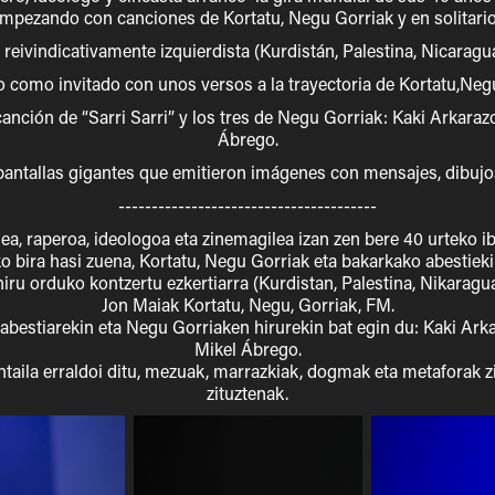
mpezando con canciones de Kortatu, Negu Gorriak y en solitari
 reivindicativamente izquierdista (Kurdistán, Palestina, Nicaragu
o como invitado con unos versos a la trayectoria de Kortatu,Neg
 canción de “Sarri Sarri” y los tres de Negu Gorriak: Kaki Arkaraz
Ábrego.
 pantallas gigantes que emitieron imágenes con mensajes, dibuj
---------------------------------------
ilea, raperoa, ideologoa eta zinemagilea izan zen bere 40 urteko i
bira hasi zuena, Kortatu, Negu Gorriak eta bakarkako abestieki
hiru orduko kontzertu ezkertiarra (Kurdistan, Palestina, Nikaragua.
Jon Maiak Kortatu, Negu, Gorriak, FM.
i" abestiarekin eta Negu Gorriaken hirurekin bat egin du: Kaki Ark
Mikel Ábrego.
ntaila erraldoi ditu, mezuak, marrazkiak, dogmak eta metaforak z
zituztenak.​​​​​​​