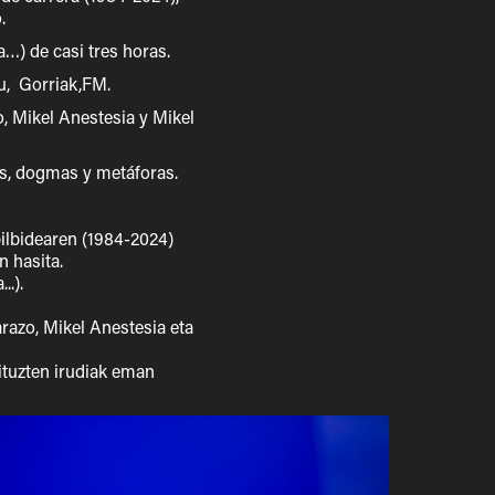
o.
a…) de casi tres horas.
u, Gorriak,FM.
o, Mikel Anestesia y Mikel
os, dogmas y metáforas.
bilbidearen (1984-2024)
n hasita.
..).
arazo, Mikel Anestesia eta
ituzten irudiak eman