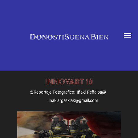
DonostiSuenaBien
INNOVART 19
@Reportaje Fotografico: Iñaki Peñalba@
inakiargazkiak@gmail.com