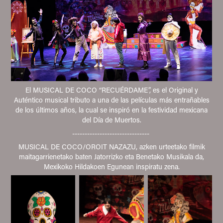
El MUSICAL DE COCO “RECUÉRDAME”, es el Original y
Auténtico musical tributo a una de las películas más entrañables
de los últimos años, la cual se inspiró en la festividad mexicana
del Día de Muertos.
-------------------------------
MUSICAL DE COCO/OROIT NAZAZU, azken urteetako filmik
maitagarrienetako baten Jatorrizko eta Benetako Musikala da,
Mexikoko Hildakoen Egunean inspiratu zena.