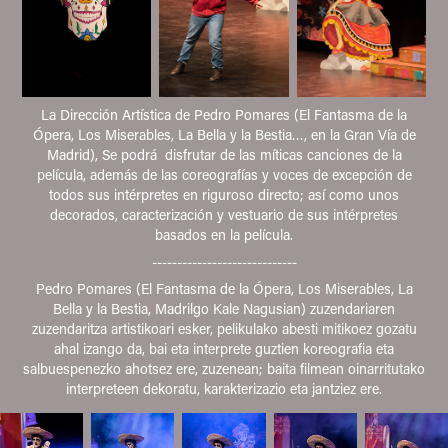
La Dirección Artística de Pedro Pomares (El Fantasma de la
Ópera, Los Miserables, La Bella y la Bestia…, en la Gran Vía de
Madrid), Se podrá disfrutar de las míticas canciones de la
película, además de las coreografías y voces de excepción de
todos sus intérpretes en riguroso directo; así como unos
decorados, caracterización y vestuario de sus intérpretes
basados en la película.
-----------------------------
Pedro Pomares (El Fantasma de la Ópera, Los Miserables, La
Bella y la Bestia, Madrilgo Kale Nagusian) zuzendariaren
zuzendaritza artistikoari esker, pelikulako abesti mitikoez gozatu
ahal izango da, bai eta interprete guztien koreografia eta
salbuespenezko ahotsez ere, zuzenean; baita filmean oinarritutako
interpreteen dekoratu, karakterizazio eta jantziez ere.