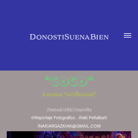
DonostiSuenaBien
"COCO"
El Musical “RECUÉRDAME”
Kursaal 2022 Donostia
©Reportaje Fotografico . Iñaki Peñalba©
INAKIARGAZKIAK@GMAIL.COM