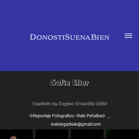
DonostiSuenaBien
Sofia Ellar
Concierto en Sagues (Donostia 2023)
©Reportaje Fotografico: Iñaki Peñalba© _
inakiargazkiak@gmail.com