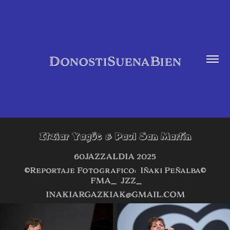
DonostiSuenaBien
Itziar Yagüe & Paul San Martín
60JAZZALDIA 2025
©Reportaje Fotografico: Iñaki Peñalba©
FMA_ JZZ_
INAKIARGAZKIAK@GMAIL.COM​​​​​​​