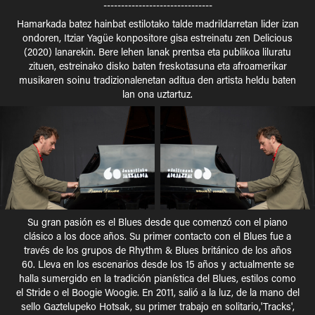
-------------------------------
Hamarkada batez hainbat estilotako talde madrildarretan lider izan
ondoren, Itziar Yagüe konpositore gisa estreinatu zen Delicious
(2020) lanarekin. Bere lehen lanak prentsa eta publikoa liluratu
zituen, estreinako disko baten freskotasuna eta afroamerikar
musikaren soinu tradizionalenetan aditua den artista heldu baten
lan ona uztartuz.​​​​​​​
Su gran pasión es el Blues desde que comenzó con el piano
clásico a los doce años. Su primer contacto con el Blues fue a
través de los grupos de Rhythm & Blues británico de los años
60. Lleva en los escenarios desde los 15 años y actualmente se
halla sumergido en la tradición pianística del Blues, estilos como
el Stride o el Boogie Woogie. En 2011, salió a la luz, de la mano del
sello Gaztelupeko Hotsak, su primer trabajo en solitario,'Tracks',